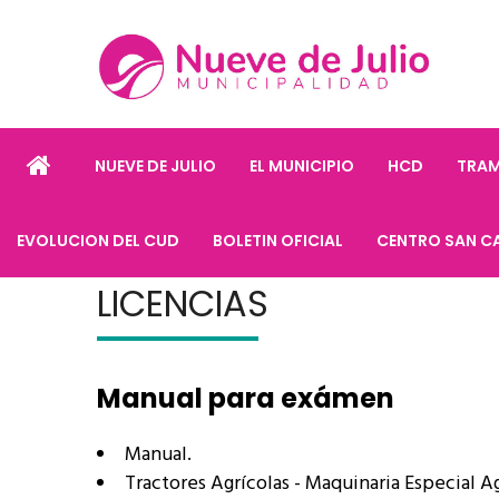
NUEVE DE JULIO
EL MUNICIPIO
HCD
TRAM
EVOLUCION DEL CUD
BOLETIN OFICIAL
CENTRO SAN C
LICENCIAS
Manual para exámen
Manual.
Tractores Agrícolas - Maquinaria Especial Ag